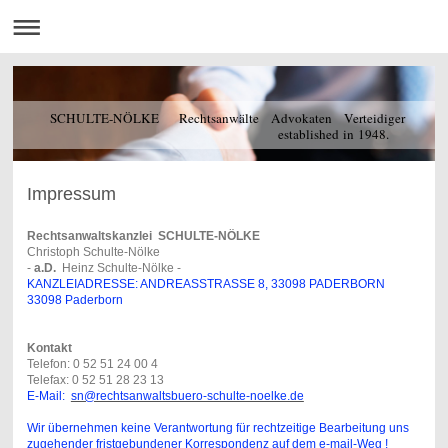
SCHULTE-NÖLKE Rechtsanwälte Advokaten Verteidiger
established in 1948.
Impressum
Rechtsanwaltskanzlei SCHULTE-NÖLKE
Christoph Schulte-Nölke
-
a.D.
Heinz Schulte-Nölke -
KANZLEIADRESSE: ANDREASSTRASSE 8, 33098 PADERBORN
33098 Paderborn
Kontakt
Telefon: 0 52 51 24 00 4
Telefax: 0 52 51 28 23 13
E-Mail:
sn@rechtsanwaltsbuero-schulte-noelke.de
Wir übernehmen keine Verantwortung für rechtzeitige Bearbeitung uns
zugehender fristgebundener Korrespondenz auf dem e-mail-Weg !